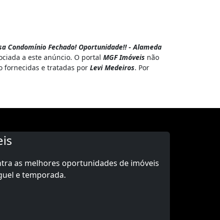
sa Condomínio Fechado! Oportunidade!! - Alameda
ciada a este anúncio. O portal
MGF Imóveis
não
o fornecidas e tratadas por
Levi Medeiros
. Por
is
ntra as melhores oportunidades de imóveis
guel e temporada.