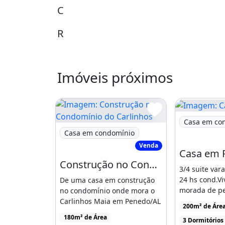
C
R
ECI: 7140
Imóveis próximos
C
NAI: 41350
Imagem: Cas
Casa em co
Varanda
Área de serviço
Imagem: Construção no Condomínio do Carl
Casa em condomínio
Venda
Casa em 
Construção no Condomínio do Carlinhos Maia
3/4 suite va
24 hs cond.V
De uma casa em construção
morada de p
no condomínio onde mora o
condomínio 
Carlinhos Maia em Penedo/AL
200m² de Áre
dormitórios, 
180m² de Área
3 Dormitórios
na garagem, 