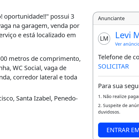
 oportunidade!!" possui 3
Anunciante
1 vaga na garagem, venda por
Levi 
erviço e está localizado em
LM
Ver anúnci
Telefone de c
0,00 metros de comprimento,
SOLICITAR
nha, WC Social, vaga de
nda, corredor lateral e toda
Para sua segu
1. Não realize pag
isco, Santa Izabel, Penedo-
2. Suspeite de anú
duvidosos.
ENTRAR E