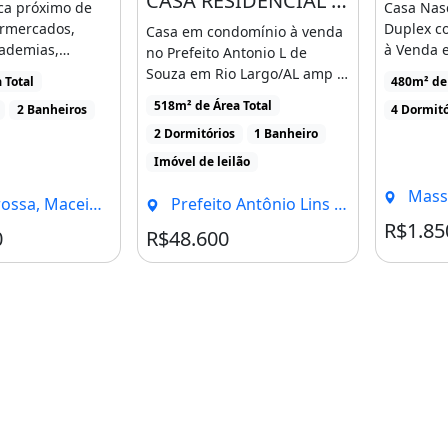
CASA RESIDENCIAL em Rio Largo - AL, Prefeito Antônio Lins de Souza
ica próximo de
Casa Nas
ermercados,
Duplex co
Casa em condomínio à venda
cademias,
à Venda 
no Prefeito Antonio L de
egionais, [...]
Massaguei
Souza em Rio Largo/AL amp lt
 Total
480m² de 
br amp gt amp lt [...]
518m² de Área Total
2 Banheiros
4 Dormitó
2 Dormitórios
1 Banheiro
Imóvel de leilão
Massague
a, Maceió - AL
Prefeito Antônio Lins de Souza, Rio Largo - AL
R$1.85
0
R$48.600