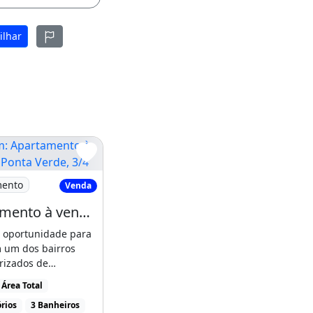
ilhar
o Vivence
Apartamento à venda na Ponta Verde, 3/4
mento
Venda
Apartamento à venda na Ponta Verde, 3/4 sendo 1 suíte, 87m2, R$ 660.000,00
e oportunidade para
 um dos bairros
rizados de
te confortável
Área Total
to [...]
rios
3 Banheiros