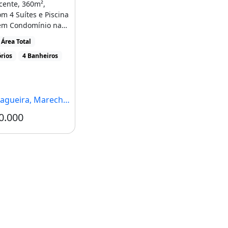
cente, 360m²,
m 4 Suítes e Piscina
em Condomínio na
ra - Marechal [...]
Área Total
rios
4 Banheiros
ira, Marechal Deodoro - AL
0.000
Condomínio R$610