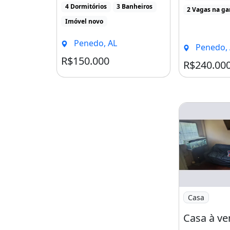
4 Dormitórios
3 Banheiros
R$240.000, 20
2 Vagas na g
Imóvel novo
Penedo, AL
Penedo, 
R$150.000
Condomínio R$150
R$240.00
Imagem: Casa
Casa