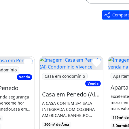
Compart
a em Penedo
ndomínio
inhos
Imagem: Casa em Penedo (Al) Condomíni
Imagem: 
Casa em condomínio
Aparta
Venda
Venda
Penedo
Casa em Penedo (Al) Condomínio Vivence
Excelent
randa segurança
morar em
ivencemelhor
A CASA CONTEM 3/4 SALA
mais valo
enedoCasa em
INTEGRADA COM COZINHA
Maceió!Es
com 3
AMERICANA, BANHEIRO
119m² de 
a
apartamen
4 suítes, 2 vagas
SOCIAL, DUAS SUÍTES, AMPLA
200m² de Área
3 Dormitó
venda por
ÁREA DE [...]