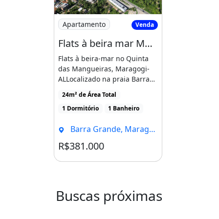
Imagem: Flats à beira mar Maragogi, Alagoa
Apartamento
Venda
Flats à beira mar Maragogi, Alagoas
Flats à beira-mar no Quinta
das Mangueiras, Maragogi-
ALLocalizado na praia Barra
GrandeAceita
24m² de Área Total
financiamento!Informações
1 Dormitório
1 Banheiro
[...]
Barra Grande, Maragogi - AL
R$381.000
Condomínio R$1
Buscas próximas