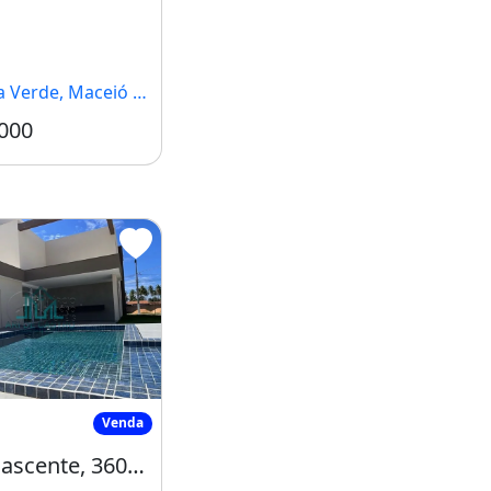
Verde, Maceió - AL
000
Condomínio R$1.100
- AL, Prefeito
asa Nascente, 360m², Duplex com 4 Suítes
Venda
Casa Nascente, 360m², Duplex com 4 Suítes e Piscina à Venda em Condomínio na