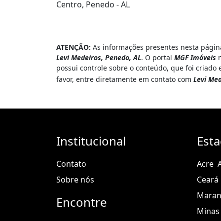
Centro, Penedo - AL
ATENÇÃO:
As informações presentes nesta página
Levi Medeiros, Penedo, AL
. O portal
MGF Imóveis
n
possui controle sobre o conteúdo, que foi criado
favor, entre diretamente em contato com
Levi Med
Institucional
Est
Contato
Acre
Sobre nós
Ceará
Mara
Encontre
Minas 