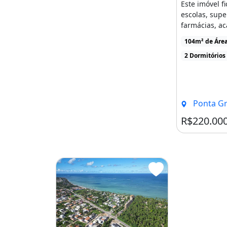
Este imóvel f
escolas, sup
farmácias, a
restaurantes r
104m² de Área
2 Dormitórios
Ponta Gross
R$220.00