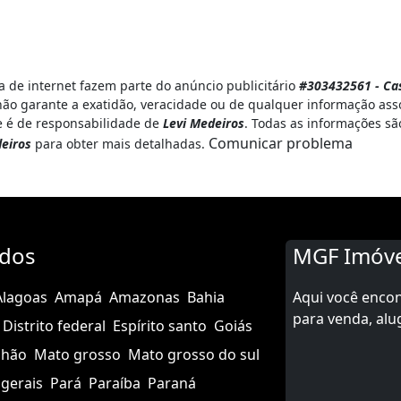
 de internet fazem parte do anúncio publicitário
#303432561 - Ca
ão garante a exatidão, veracidade ou de qualquer informação asso
 e é de responsabilidade de
Levi Medeiros
. Todas as informações sã
Comunicar problema
eiros
para obter mais detalhadas.
ados
MGF Imóve
Alagoas
Amapá
Amazonas
Bahia
Aqui você enco
para venda, alu
Distrito federal
Espírito santo
Goiás
nhão
Mato grosso
Mato grosso do sul
gerais
Pará
Paraíba
Paraná