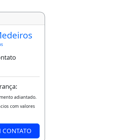
Medeiros
os
ontato
rança:
amento adiantado.
ncios com valores
M CONTATO