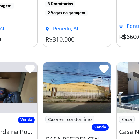
3 Dormitórios
0m² de [...]
aragem
2 Vagas na garagem
Ponta 
AL
Penedo, AL
R$660.
0
R$310.000
 à venda na Ponta Grossa, ótimo local
Imagem: CASA RESIDENCIAL em Rio Largo 
Imagem: C
Casa em condomínio
Casa
Venda
Venda
Casa à venda na Ponta Grossa, ótimo local, 2/4, salas de estar e jantar, 104m2