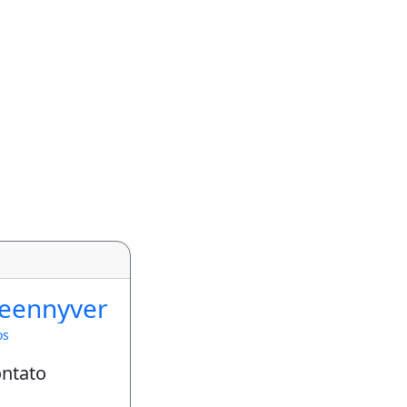
ieennyver
os
ontato