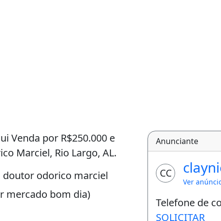
ui Venda por R$250.000 e
Anunciante
co Marciel, Rio Largo, AL.
clayn
CC
 doutor odorico marciel
Ver anúnci
per mercado bom dia)
Telefone de c
SOLICITAR