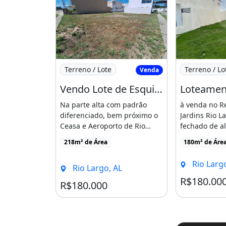
Imagem: Vendo Lote de Esquina com 218M2
Imagem: Lote
Terreno / Lote
Terreno / Lo
Venda
Vendo Lote de Esquina com 218M2 no Condomínio Alpha Jardins, na Rua do Ceasa Tabuleiro Do
Na parte alta com padrão
à venda no R
diferenciado, bem próximo o
Jardins Rio 
Ceasa e Aeroporto de Rio
fechado de al
Largo.Lote com - Nascente-
perfeito para
218m² de Área
180m² de Áre
[...]
Rio Largo
Rio Largo, AL
R$180.00
R$180.000