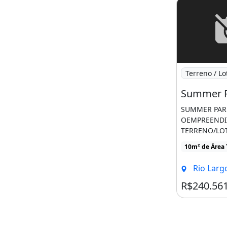
Imagem: Sum
Terreno / Lo
SUMMER PAR
OEMPREEND
TERRENO/LO
Privativa 420
10m² de Área 
Rio Largo,
R$240.56