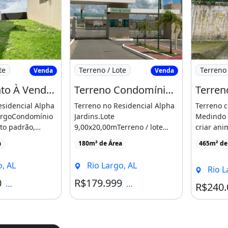
 no Condomínio
amento À Venda em Utinga - Al
Imagem: Terreno Condomínio Alpha Jard
Imagem: 
te
Terreno / Lote
Terreno 
Venda
Venda
Loteamento À Venda em Utinga - Al
Terreno Condomínio Alpha Jardins
esidencial Alpha
Terreno no Residencial Alpha
Terreno 
LargoCondomínio
Jardins.Lote
Medindo 
to padrão,
9,00x20,00mTerreno / lote
criar ani
 quem [...]
com venda por R$179.999,
investimen
a
180m² de Área
465m² de
condomínio por R$290, 180m²
de área, localizado em Rio
, AL
Rio Largo, AL
Rio L
Largo, [...]
0
R$179.999
Condomínio R$297
Condomínio R$290
R$240.