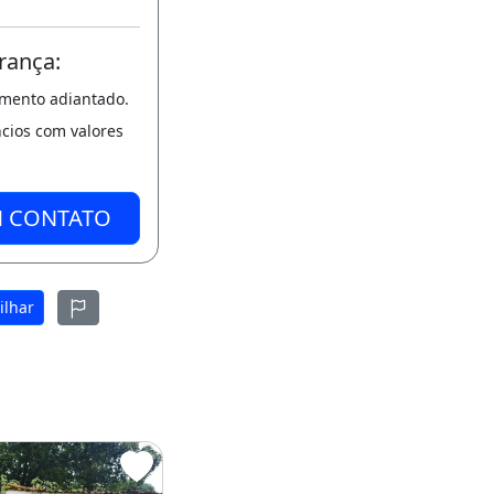
rança:
amento adiantado.
ncios com valores
M CONTATO
ilhar