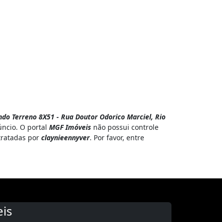
do Terreno 8X51 - Rua Doutor Odorico Marciel, Rio
úncio. O portal
MGF Imóveis
não possui controle
 tratadas por
claynieennyver
. Por favor, entre
is