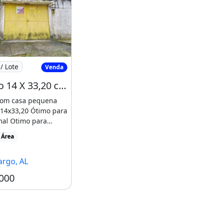
ins
Terreno 14 X 33,20 com Casa Pequena
/ Lote
Venda
Terreno 14 X 33,20 com Casa Pequena
com casa pequena
14x33,20 Ótimo para
mal Otimo para
to.Aceita carro [...]
 Área
argo, AL
000