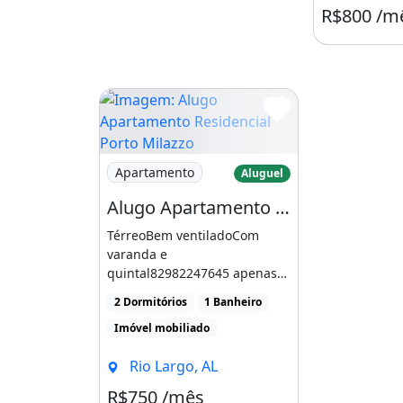
R$800 /m
Imagem: Alugo Apartamento Residencial Por
Apartamento
Aluguel
Alugo Apartamento Residencial Porto Milazzo em Rio Largo Após o Aeroporto
TérreoBem ventiladoCom
varanda e
quintal82982247645 apenas
zapMais fotos pelo zapNÃO É
2 Dormitórios
1 Banheiro
MOBILIADO
Imóvel mobiliado
Rio Largo, AL
R$750 /mês