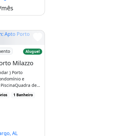
 /mês
Apto Porto Milazzo
mento
Aluguel
orto Milazzo
ndar ) Porto
ondomínio e
 PiscinaQuadra de
ay groudSala d
rios
1 Banheiro
 [...]
argo, AL