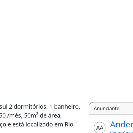
sui 2 dormitórios, 1 banheiro,
Anunciante
50 /mês, 50m² de área,
Ande
iço e está localizado em Rio
AA
Ver anúnci