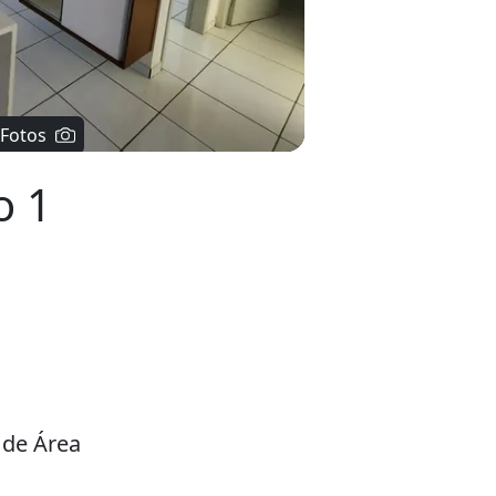
 Fotos
o 1
 de Área