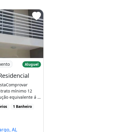
a - Rio Largo
lugo Residencial
mento
Aluguel
Residencial
staComprovar
trato mínimo 12
ção equivalente á 3
so WhatsApp depois
rios
1 Banheiro
argo, AL