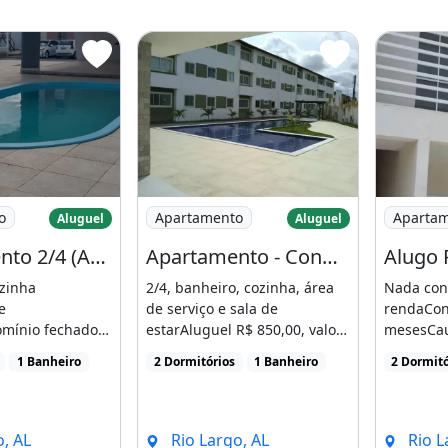
is
rtamento 2/4 (Aeroporto
Imagem: Apartamento - Condomínio Safir
Imagem: A
o
Apartamento
Aparta
Aluguel
Aluguel
Apartamento 2/4 (Aeroporto
Apartamento - Condomínio Safira - Rio Largo
Alugo 
ozinha
2/4, banheiro, cozinha, área
Nada con
e
de serviço e sala de
rendaCon
omínio fechado,
estarAluguel R$ 850,00, valor
mesesCau
alão de festa e
já inclui o
mesesPas
1 Banheiro
2 Dormitórios
1 Banheiro
2 Dormitó
]
condomínio.WhatsApp/Contat
[...]
o [...]
, AL
Rio Largo, AL
Rio L