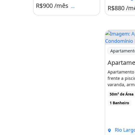
R$900 /mês
Condomínio R$11.111.111
R$880 /m
Imagem: Apa
Apartament
Apartamento 
frente a pisc
varanda, arm
na cozinha e
50m² de Área
banheiro.Ambi
1 Banheiro
Rio Largo