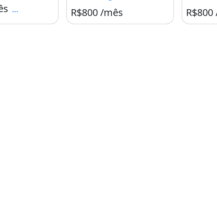
ês
Condomínio R$155
R$800 /mês
R$800
to Milazzo