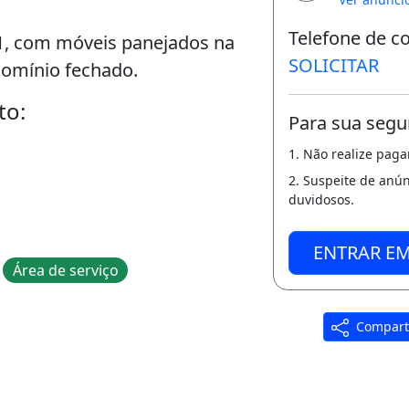
Telefone de c
 1, com móveis panejados na
SOLICITAR
ndomínio fechado.
to:
Para sua segu
1. Não realize pag
2. Suspeite de anú
duvidosos.
ENTRAR E
Área de serviço
Compart