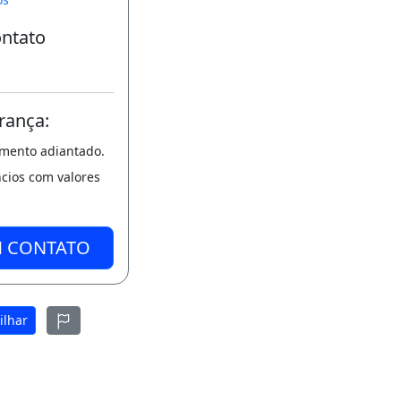
ontato
rança:
amento adiantado.
ncios com valores
M CONTATO
ilhar