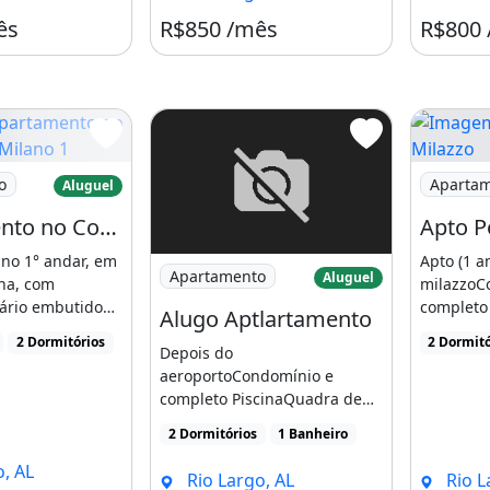
ês
R$850 /mês
R$800
rtamento no Condomínio Milano 1
Imagem: 
o
Aparta
Aluguel
Apartamento no Condomínio Milano 1
Apto P
no 1° andar, em
Apto (1 a
Imagem: Alugo Aptlartamento
Apartamento
Aluguel
ina, com
milazzoC
ário embutido
completo
Alugo Aptlartamento
 no
futebolPl
2 Dormitórios
2 Dormitó
Depois do
ente [...]
jogosSalão
aeroportoCondomínio e
completo PiscinaQuadra de
futebolPlay groudSala d
2 Dormitórios
1 Banheiro
jogosSalão d festaPortaria [...]
, AL
Rio Largo, AL
Rio L