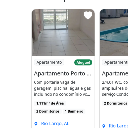
Imagem: Apartamento Porto Milazo 900 Rea
Imagem: Apa
Apartamento
Apartament
Aluguel
Apartamento Porto Milazo 900 Reais
Com portaria vaga de
2/4,01 WC, c
garagem, piscina, água e gás
ampla,área d
incluindo no condomínio vc
serviço.Cond
só paga o aluguel [...]
com piscina,s
1.111m² de Área
2 Dormitórios
segurança [...
2 Dormitórios
1 Banheiro
Rio Largo, AL
Rio Largo