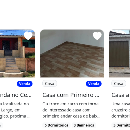
coberta
a instalação de piscina
 À Venda no Centro de Rio Largo- Escriturada
Imagem: Casa com Primeiro Andar
Imagem: 
Casa
Casa
Venda
Venda
do
Casa À Venda no Centro de Rio Largo- Escriturada- 190M²
Casa com Primeiro Andar
Casa a
a localizada no
Ou troco em carro com torna
Uma casa
o Largo, em
do interessado casa com
cruzeiro 
a CAIXA (CEF)
gico, próxima à
primeiro andar casa de baixo
dormitóri
pal [...]
garagem dois quartos [...]
vaga na 
a
5 Dormitórios
3 Banheiros
3 Dormitó
R$180.000