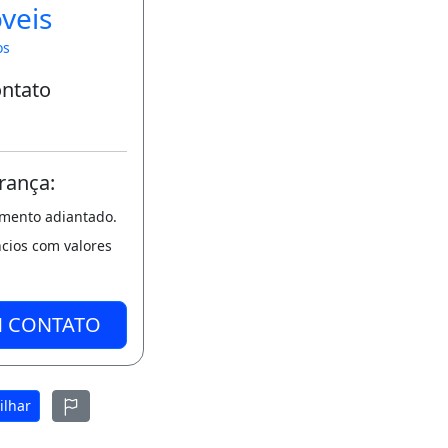
veis
os
ontato
rança:
amento adiantado.
ncios com valores
M CONTATO
ilhar