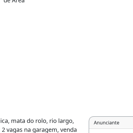
² de Área
a, mata do rolo, rio largo,
Anunciante
o, 2 vagas na garagem, venda