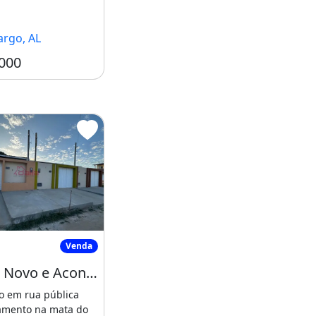
]
argo, AL
000
ial na Parte
Imóvel Novo e Aconchegante - Mata do Rolo
Venda
Imóvel Novo e Aconchegante - Mata do Rolo - Rio Largo
o em rua pública
amento na mata do