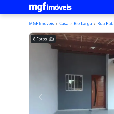
MGF Imóveis
Casa
Rio Largo
Rua Públ
8 Fotos
Voltar