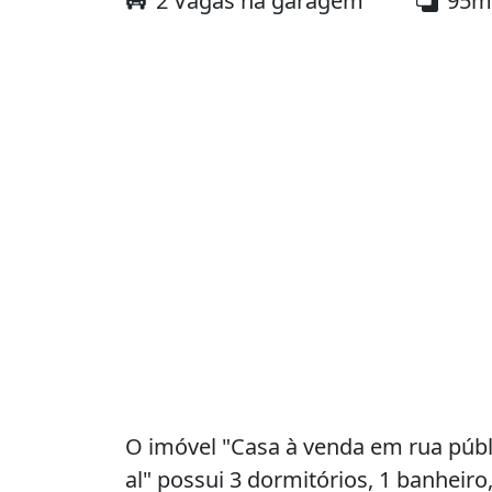
2 Vagas na garagem
95m
O imóvel "Casa à venda em rua públic
al" possui 3 dormitórios, 1 banheir