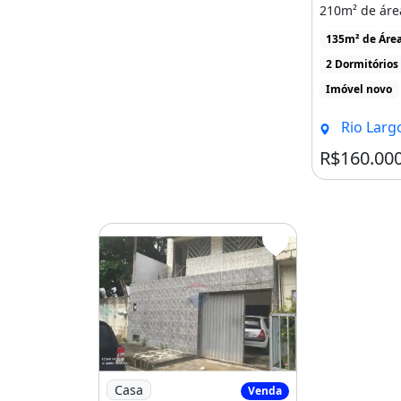
210m² de áre
Área De Serviço
com piscina, 
135m² de Áre
Varanda
[...]
2 Dormitórios
Piscina
Varanda
Área de serviço
Imóvel novo
Rio Largo
R$160.00
Imagem: Vende-Se Casa em Rio Largo
Casa
Venda