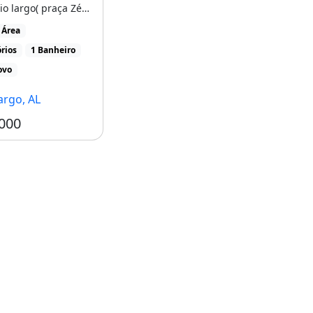
io largo( praça Zé
 196.000,00 [...]
 Área
rios
1 Banheiro
ovo
argo, AL
000