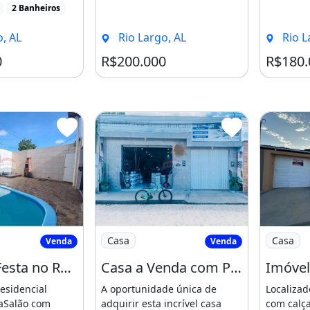
2 Banheiros
Largo, [...
, AL
Rio Largo, AL
Rio L
hora de Lourdes (Lurdinha),
0
R$200.000
R$180.
iços da região.
 de Festa no Residencial Jarbas Oiticica
Imagem: Casa a Venda com Ponto Comerc
Imagem: 
a!
Casa
Casa
Venda
Venda
 e sua família.
Salão de Festa no Residencial Jarbas Oiticica
Casa a Venda com Ponto Comercial na Parte Alta de Rio Largo
esidencial
A oportunidade única de
Localizad
caSalão com
adquirir esta incrível casa
com calç