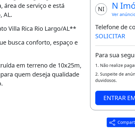
N Imó
, área de serviço e está
NI
, AL.
Ver anúnci
Telefone de c
o Villa Rica Rio Largo/AL**
SOLICITAR
ue busca conforto, espaço e
Para sua segu
truída em terreno de 10x25m,
1. Não realize pag
 para quem deseja qualidade
2. Suspeite de anú
duvidosos.
.
ENTRAR E
Compart