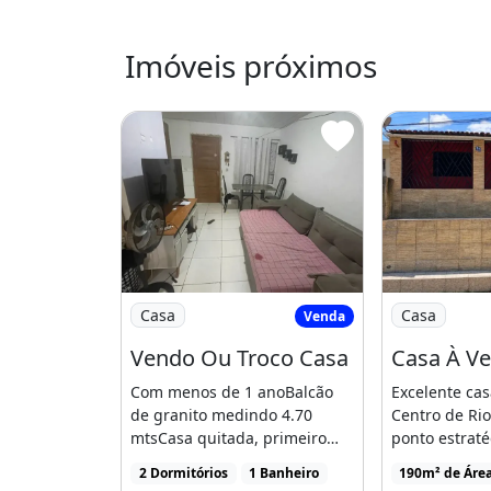
* Banheiro social
Imóveis próximos
* Área de serviço coberta
* Varanda
* 2 vagas de garagem, sendo 1 des
* Quintal espaçoso, ideal para futur
Diferenciais:
* Casa bem distribuída e ventilada
Imagem: Vendo Ou Troco Casa
Imagem: Casa
Casa
Casa
Venda
* Terreno amplo e totalmente mura
Vendo Ou Troco Casa
* Pronta para morar
Com menos de 1 anoBalcão
Excelente cas
de granito medindo 4.70
Centro de Ri
* Aceita financiamento bancário pel
mtsCasa quitada, primeiro
ponto estraté
dono, ponto comercial recém
quadra munici
2 Dormitórios
1 Banheiro
190m² de Áre
Localização:
[...]