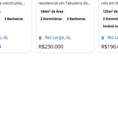
a construída,
residencial em Tabuleiro do
rolo em R
churrasqueira,
Pinto, Rio Largo, [...]
vieira).R$
a
180m² de Área
125m² de
2 Banheiros
2 Dormitórios
3 Banheiros
2 Dormitó
Imóvel n
, AL
Rio Largo, AL
Rio L
0
R$230.000
R$196.