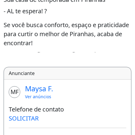
- AL te espera! ?
Se você busca conforto, espaço e praticidade
para curtir o melhor de Piranhas, acaba de
encontrar!
Nossa casa fica na Rua São Domingos, Nº 04
- Vila Sergipe, a apenas 30 metros do centro
Anunciante
comercial e a 05 minutos do centro histórico
da cidade. ?
Maysa F.
MF
?
Ver anúncios
Características:
Telefone de contato
SOLICITAR
?
Casa grande e super aconchegante