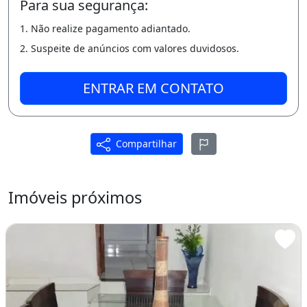
Para sua segurança:
?
1. Não realize pagamento adiantado.
Capacidade para até 10 pessoas
2. Suspeite de anúncios com valores duvidosos.
?
ENTRAR EM CONTATO
Garagem para 6 carros
? 4 quartos climatizados com ar-condicionado
(sendo 2 suítes)
Compartilhar
? 4 Camas de Casal e 2 de Solteiro
Imóveis próximos
? 1 banheiro social
?
Wi-Fi liberado
?
Sala de estar com TV e sofás