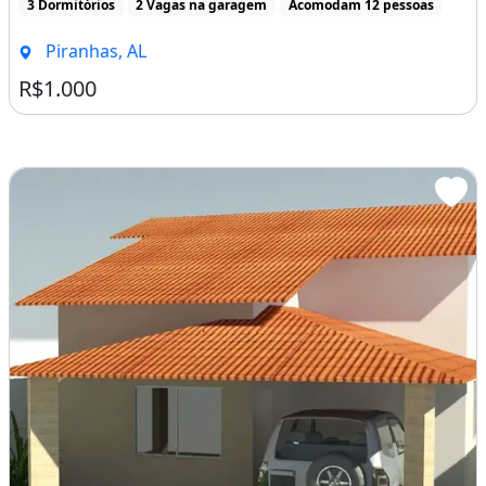
3 Dormitórios
2 Vagas na garagem
Acomodam 12 pessoas
?
Piranhas, AL
Reserve já e garanta seus dias de descanso!
R$1.000
Ar-condicionado
Churrasqueira
Varanda
Área de serviço