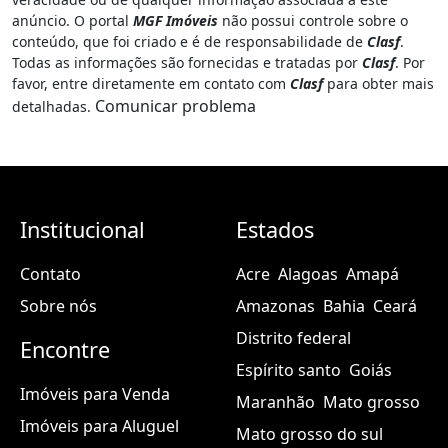
anúncio. O portal
MGF Imóveis
não possui controle sobre o
conteúdo, que foi criado e é de responsabilidade de
Clasf
.
Todas as informações são fornecidas e tratadas por
Clasf
. Por
favor, entre diretamente em contato com
Clasf
para obter mais
Comunicar problema
detalhadas.
Institucional
Estados
Contato
Acre
Alagoas
Amapá
Sobre nós
Amazonas
Bahia
Ceará
Distrito federal
Encontre
Espírito santo
Goiás
Imóveis para Venda
Maranhão
Mato grosso
Imóveis para Aluguel
Mato grosso do sul