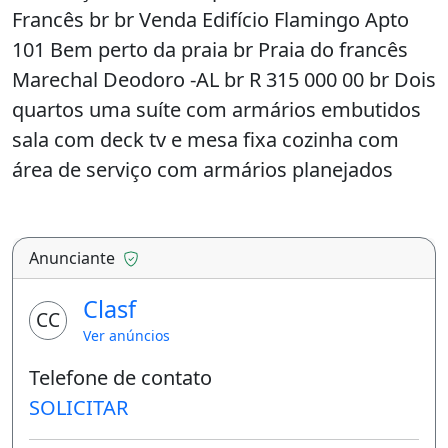
Francês br br Venda Edifício Flamingo Apto
101 Bem perto da praia br Praia do francês
Marechal Deodoro -AL br R 315 000 00 br Dois
quartos uma suíte com armários embutidos
sala com deck tv e mesa fixa cozinha com
área de serviço com armários planejados
banheiro social com armário e box blindex
Uma vaga garagem Condomínio 250 reais
Excelente oportunidade apto todo novo br br
Anunciante
Agende já sua visita br Creci 6430
Clasf
CC
Área de serviço
Ver anúncios
Telefone de contato
SOLICITAR