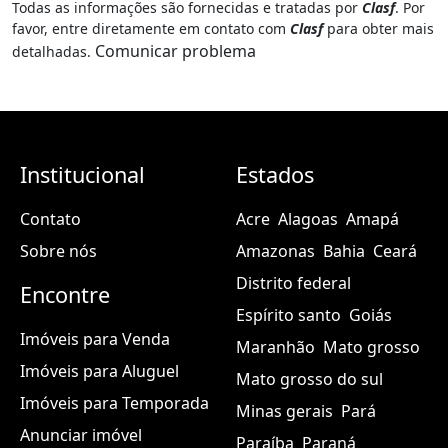
Todas as informações são fornecidas e tratadas por
Clasf
. Por
favor, entre diretamente em contato com
Clasf
para obter mais
Comunicar problema
detalhadas.
Institucional
Estados
Contato
Acre
Alagoas
Amapá
Sobre nós
Amazonas
Bahia
Ceará
Distrito federal
Encontre
Espírito santo
Goiás
Imóveis para Venda
Maranhão
Mato grosso
Imóveis para Aluguel
Mato grosso do sul
Imóveis para Temporada
Minas gerais
Pará
Anunciar imóvel
Paraíba
Paraná