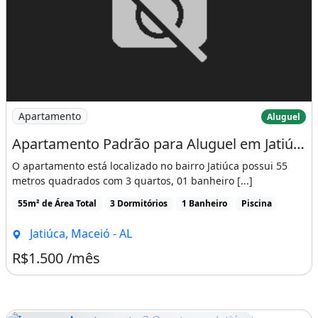
&#149; Área de Lazer,
&#149; Churrasqueira,
&#149; Piscina.
José Carlos Pontes
Imagem: Apartamento Padrão para Aluguel em Jatiúca
Apartamento
Aluguel
Corretor de imóveis
Apartamento Padrão para Aluguel em Jatiúca Maceió-Al - 639-001
- Creci 3011
O apartamento está localizado no bairro Jatiúca possui 55
Oi (82) 8828-8326
metros quadrados com 3 quartos, 01 banheiro [...]
55m² de Área Total
3 Dormitórios
1 Banheiro
Piscina
- Tim (82) 9912-3149
Jatiúca, Maceió - AL
- Claro (82) 9331-2216
R$1.500 /mês
Lluís Fernández Sala
Corretor de imóveis