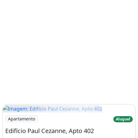
- BRASIL
Fone fixo escritório: + 55 (82) 3022-1820
&#10003; Completo de armários, nos
quartos, cozinha e banheiros, blindex e sofa
&#10003; R$ 1.700 incluso condomínio agua
gas e iptu &#10003; Edifício Noel Nutels
- Novo recém entregue.
Rua Vinícius de Moraes
- Jatiúca &#10003; Frent...
Características:
Imagem: Edifício Paul Cezanne, Apto 402
Apartamento
Aluguel
Características do apartamento:
Edifício Paul Cezanne, Apto 402
Academia