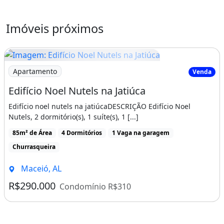
&#149; 02 Quartos, sendo 01 suíte,
Imóveis próximos
&#149; Sala de estar e jantar,
&#149; Cozinha com Área de Serviço.
&#149; wc social
Imagem: Edifício Noel Nutels na Jatiúca
Apartamento
Venda
&#149; 01 Vaga de garagem.
Edifício Noel Nutels na Jatiúca
Edifício noel nutels na jatiúcaDESCRIÇÃO Edifício Noel
P
Nutels, 2 dormitório(s), 1 suíte(s), 1 [...]
RÉDIO :
85m² de Área
4 Dormitórios
1 Vaga na garagem
Churrasqueira
* 10 Pavimentos Tipo (9 apartamentos por
andar)
Maceió, AL
* Fachada revestida em pastilhas
R$290.000
Condomínio R$310
* Elevador para Portadores de Necessidades
Especiais