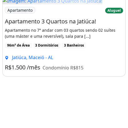
- Creci 3818
Imagem: Apartamento 3 Quartos na Jatiúca!
Apartamento
Aluguel
Claro (82) 9171-4131
Apartamento 3 Quartos na Jatiúca!
- Tim (82) 9926-0727
Apartamento no 7ª andar com 03 quartos sendo 02 suítes
- Oi (82) 8869-8364
(uma máster e uma reversível), sala para [...]
96m² de Área
3 Dormitórios
3 Banheiros
CONTATE-
Jatiúca, Maceió - AL
NOS :
R$1.500 /mês
Condomínio R$815
Empresarial Valter Ferrari
Rua Professora Edith Brandão Nogueira, 95
Sala 11
- Jatiúca
- 57036-750
- Maceió/AL