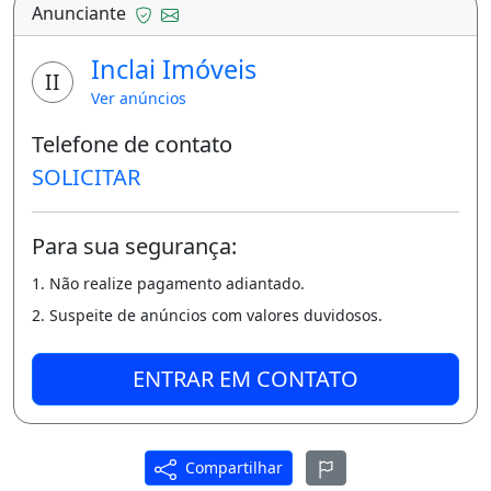
Anunciante
Completo de armários, nos quartos, cozinha
Inclai Imóveis
e banheiros, blindex e sofa
II
Ver anúncios
R$ 1.700 incluso condomínio agua gas e iptu
Telefone de contato
Edifício Noel Nutels
SOLICITAR
- Novo recém entregue.
Para sua segurança:
Rua Vinícius de Moraes
1. Não realize pagamento adiantado.
- Jatiúca
2. Suspeite de anúncios com valores duvidosos.
Frente ao predio empresarial The Square e
entre o Palato Ponta verde e Av.
ENTRAR EM CONTATO
Amelia Rosa
Apartamento 2 quartos. 63 m².
Compartilhar