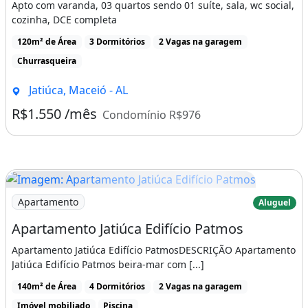
Apto com varanda, 03 quartos sendo 01 suíte, sala, wc social,
Armários Embutidos
cozinha, DCE completa
Área De Serviço
120m² de Área
3 Dormitórios
2 Vagas na garagem
Churrasqueira
Churrasqueira
Piscina
Jatiúca, Maceió - AL
Salão De Festas
R$1.550 /mês
Condomínio R$976
Imóvel novo
Churrasqueira
Piscina
Área de serviço
Imagem: Apartamento Jatiúca Edifício Patmos
Apartamento
Aluguel
Apartamento Jatiúca Edifício Patmos
Apartamento Jatiúca Edifício PatmosDESCRIÇÃO Apartamento
Jatiúca Edifício Patmos beira-mar com [...]
140m² de Área
4 Dormitórios
2 Vagas na garagem
Imóvel mobiliado
Piscina