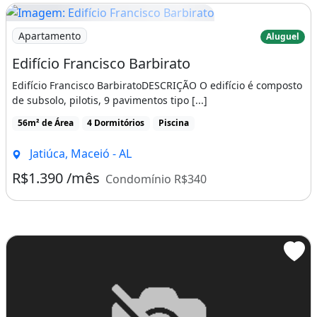
P
Imagem: Edifício Francisco Barbirato
Apartamento
Aluguel
ILOTIS:
Edifício Francisco Barbirato
&#149; Recepção, Guarita de Segurança 24
Edifício Francisco BarbiratoDESCRIÇÃO O edifício é composto
de subsolo, pilotis, 9 pavimentos tipo [...]
horas, Salão de Festas, Garagem,
56m² de Área
4 Dormitórios
Piscina
Playground,02 elevadores
Jatiúca, Maceió - AL
S
R$1.390 /mês
Condomínio R$340
UBSOLO :
&#149; Garagens, Almoxarifado, Medidores,
Gerador.
C
OBERTURA :